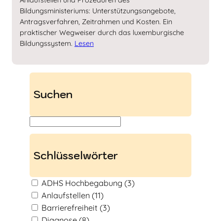
Bildungsministeriums: Unterstützungsangebote,
Antragsverfahren, Zeitrahmen und Kosten. Ein
praktischer Wegweiser durch das luxemburgische
Bildungssystem.
Lesen
Suchen
S
u
c
Schlüsselwörter
h
e
ADHS Hochbegabung
(3)
n
Anlaufstellen
(11)
Barrierefreiheit
(3)
Diagnose
(8)