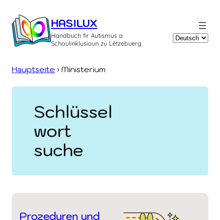
Zum
Inhalt
HASILUX
springen
Handbuch fir Autismus a
Sprache
Schoulinklusioun zu Lëtzebuerg
auswählen
Hauptseite
›
Ministerium
Schlüssel
wort
suche
Prozeduren und