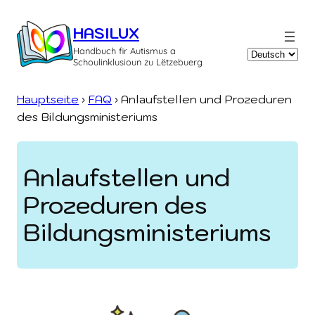
Zum
Inhalt
HASILUX
springen
Handbuch fir Autismus a
Sprache
Schoulinklusioun zu Lëtzebuerg
auswählen
Hauptseite
›
FAQ
›
Anlaufstellen und Prozeduren
des Bildungs­ministeriums
Anlaufstellen und
Prozeduren des
Bildungs­ministeriums