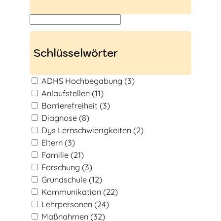
S
u
c
Schlüsselwörter
h
e
ADHS Hochbegabung
(3)
n
Anlaufstellen
(11)
Barrierefreiheit
(3)
Diagnose
(8)
Dys Lernschwierigkeiten
(2)
Eltern
(3)
Familie
(21)
Forschung
(3)
Grundschule
(12)
Kommunikation
(22)
Lehrpersonen
(24)
Maßnahmen
(32)