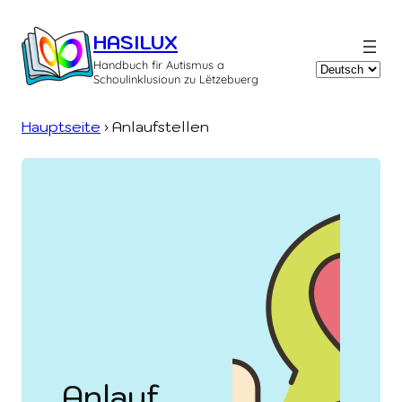
Zum
Inhalt
HASILUX
springen
Handbuch fir Autismus a
Sprache
Schoulinklusioun zu Lëtzebuerg
auswählen
Hauptseite
›
Anlaufstellen
Anlauf