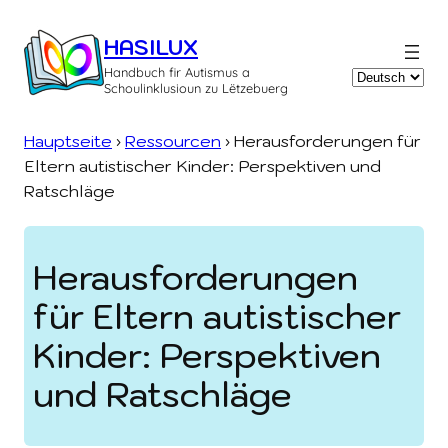
Zum
Inhalt
HASILUX
springen
Handbuch fir Autismus a
Sprache
Schoulinklusioun zu Lëtzebuerg
auswählen
Hauptseite
›
Ressourcen
›
Heraus­forderungen für
Eltern autistischer Kinder: Perspektiven und
Ratschläge
Heraus­forderungen
für Eltern autistischer
Kinder: Perspektiven
und Ratschläge