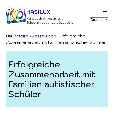
Zum
Inhalt
HASILUX
springen
Handbuch fir Autismus a
Sprache
Schoulinklusioun zu Lëtzebuerg
auswählen
Hauptseite
›
Ressourcen
›
Erfolgreiche
Zusammenarbeit mit Familien autistischer Schüler
Erfolgreiche
Zusammenarbeit mit
Familien autistischer
Schüler