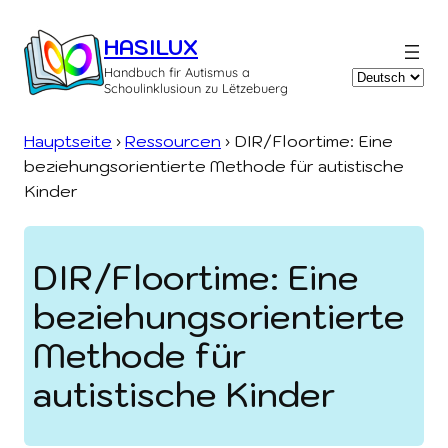
Zum
Inhalt
HASILUX
springen
Handbuch fir Autismus a
Sprache
Schoulinklusioun zu Lëtzebuerg
auswählen
Hauptseite
›
Ressourcen
›
DIR/Floortime: Eine
beziehungs­orientierte Methode für autistische
Kinder
DIR/Floortime: Eine
beziehungs­orientierte
Methode für
autistische Kinder