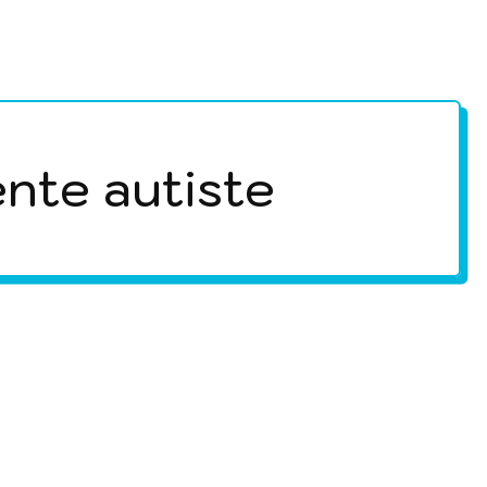
langue
ente autiste