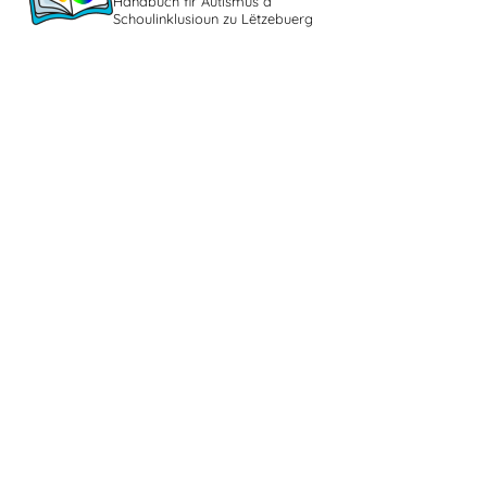
Handbuch fir Autismus a
Schoulinklusioun zu Lëtzebuerg