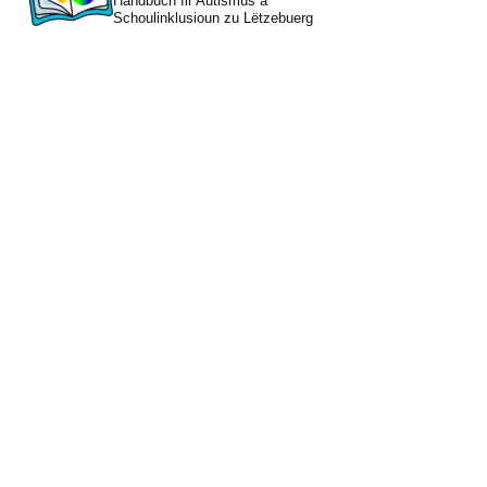
Handbuch fir Autismus a
Schoulinklusioun zu Lëtzebuerg