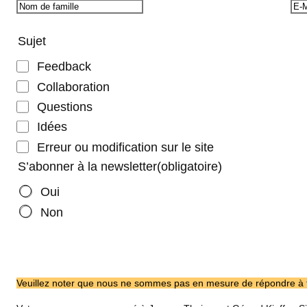
Sujet
Feedback
Collaboration
Questions
Idées
Erreur ou modification sur le site
S’abonner à la newsletter
(obligatoire)
Oui
Non
Veuillez noter que nous ne sommes pas en mesure de répondre à 