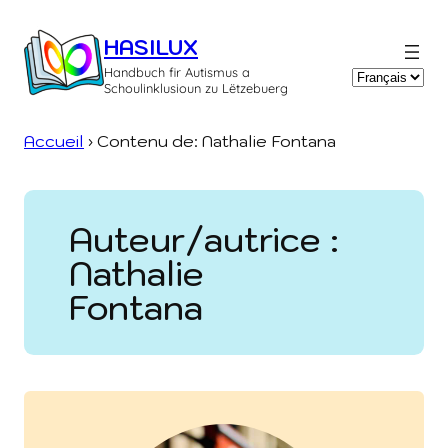
Aller
au
HASILUX
contenu
Handbuch fir Autismus a
Choisir
Schoulinklusioun zu Lëtzebuerg
une
langue
Accueil
›
Contenu de: Nathalie Fontana
Auteur/autrice :
Nathalie
Fontana