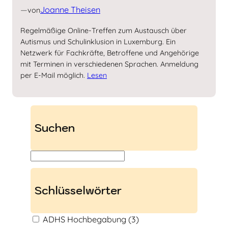
—
Joanne Theisen
von
Regelmäßige Online-Treffen zum Austausch über
Autismus und Schulinklusion in Luxemburg. Ein
Netzwerk für Fachkräfte, Betroffene und Angehörige
mit Terminen in verschiedenen Sprachen. Anmeldung
per E-Mail möglich.
Lesen
Suchen
S
u
c
Schlüsselwörter
h
e
ADHS Hochbegabung
(3)
n