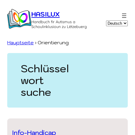
Zum
Inhalt
HASILUX
springen
Handbuch fir Autismus a
Sprache
Schoulinklusioun zu Lëtzebuerg
auswählen
Hauptseite
›
Orientierung
Schlüssel
wort
suche
Info-Handicap