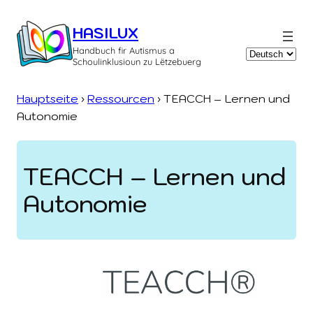
Zum
Inhalt
HASILUX
springen
Handbuch fir Autismus a
Sprache
Schoulinklusioun zu Lëtzebuerg
auswählen
Hauptseite
›
Ressourcen
›
TEACCH – Lernen und
Autonomie
TEACCH – Lernen und
Autonomie