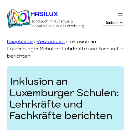
Zum
Inhalt
HASILUX
springen
Handbuch fir Autismus a
Sprache
Schoulinklusioun zu Lëtzebuerg
auswählen
Hauptseite
›
Ressourcen
›
Inklusion an
Luxemburger Schulen: Lehrkräfte und Fachkräfte
berichten
Inklusion an
Luxemburger Schulen:
Lehrkräfte und
Fachkräfte berichten