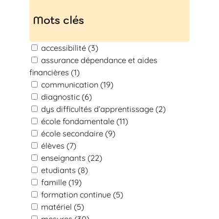
c
Mots clés
h
e
accessibilité
(3)
n
assurance dépendance et aides
financières
(1)
communication
(19)
diagnostic
(6)
dys difficultés d’apprentissage
(2)
école fondamentale
(11)
école secondaire
(9)
élèves
(7)
enseignants
(22)
etudiants
(8)
famille
(19)
formation continue
(5)
matériel
(5)
mesures
(30)