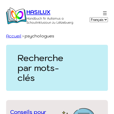
Aller
au
HASILUX
contenu
Handbuch fir Autismus a
Choisir
Schoulinklusioun zu Lëtzebuerg
une
langue
Accueil
›
psychologues
Recherche
par mots-
clés
Conseils pour