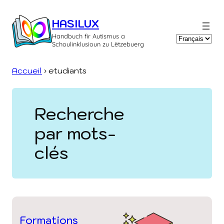
Aller
au
HASILUX
contenu
Handbuch fir Autismus a
Choisir
Schoulinklusioun zu Lëtzebuerg
une
langue
Accueil
›
etudiants
Recherche
par mots-
clés
Formations