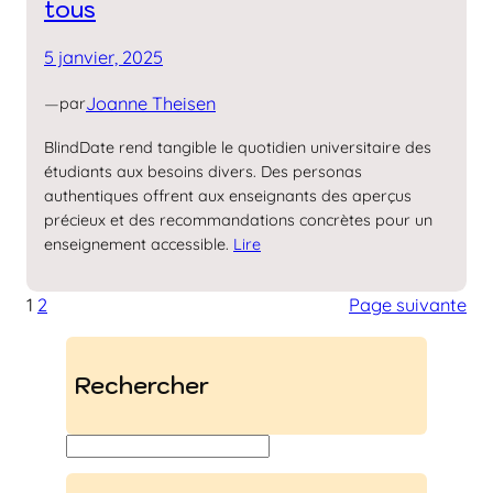
tous
5 janvier, 2025
—
Joanne Theisen
par
BlindDate rend tangible le quotidien universitaire des
étudiants aux besoins divers. Des personas
authentiques offrent aux enseignants des aperçus
précieux et des recommandations concrètes pour un
enseignement accessible.
Lire
1
2
Page suivante
Rechercher
S
u