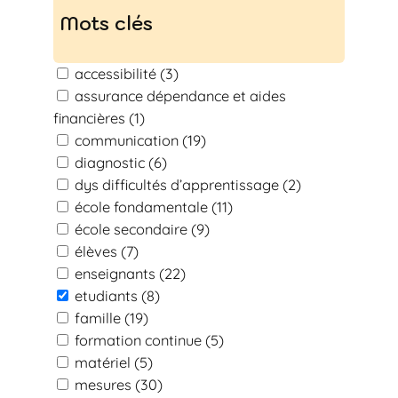
c
Mots clés
h
e
accessibilité
(3)
n
assurance dépendance et aides
financières
(1)
communication
(19)
diagnostic
(6)
dys difficultés d’apprentissage
(2)
école fondamentale
(11)
école secondaire
(9)
élèves
(7)
enseignants
(22)
etudiants
(8)
famille
(19)
formation continue
(5)
matériel
(5)
mesures
(30)