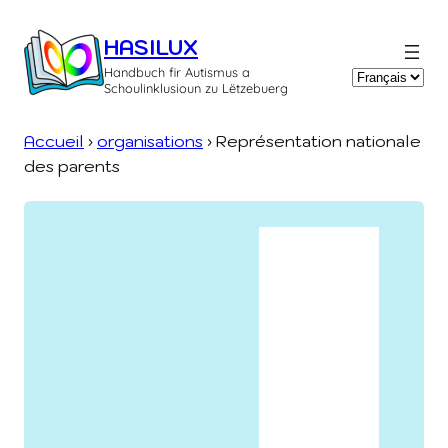
Aller
au
HASILUX
contenu
Handbuch fir Autismus a
Choisir
Schoulinklusioun zu Lëtzebuerg
une
langue
Accueil
›
organisations
›
Représentation nationale
des parents