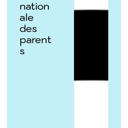
nation
ale
des
parent
s