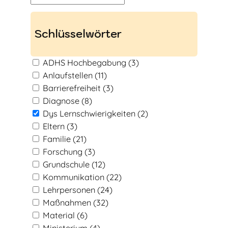
u
c
Schlüsselwörter
h
e
ADHS Hochbegabung
(3)
n
Anlaufstellen
(11)
Barrierefreiheit
(3)
Diagnose
(8)
Dys Lernschwierigkeiten
(2)
Eltern
(3)
Familie
(21)
Forschung
(3)
Grundschule
(12)
Kommunikation
(22)
Lehrpersonen
(24)
Maßnahmen
(32)
Material
(6)