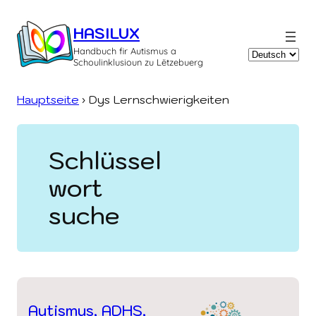
Zum
Inhalt
HASILUX
springen
Handbuch fir Autismus a
Sprache
Schoulinklusioun zu Lëtzebuerg
auswählen
Hauptseite
›
Dys Lernschwierigkeiten
Schlüssel
wort
suche
Autismus, ADHS,