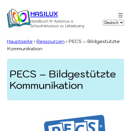
Zum
Inhalt
HASILUX
springen
Handbuch fir Autismus a
Sprache
Schoulinklusioun zu Lëtzebuerg
auswählen
Hauptseite
›
Ressourcen
›
PECS – Bildgestützte
Kommunikation
PECS – Bildgestützte
Kommunikation