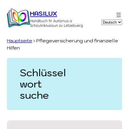
Zum
Inhalt
HASILUX
springen
Handbuch fir Autismus a
Sprache
Schoulinklusioun zu Lëtzebuerg
auswählen
Hauptseite
›
Pflegeversicherung und finanzielle
Hilfen
Schlüssel
wort
suche