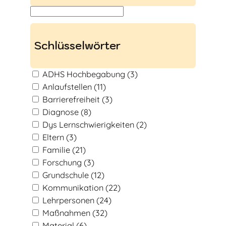
S
u
c
Schlüsselwörter
h
e
ADHS Hochbegabung
(3)
n
Anlaufstellen
(11)
Barrierefreiheit
(3)
Diagnose
(8)
Dys Lernschwierigkeiten
(2)
Eltern
(3)
Familie
(21)
Forschung
(3)
Grundschule
(12)
Kommunikation
(22)
Lehrpersonen
(24)
Maßnahmen
(32)
Material
(6)